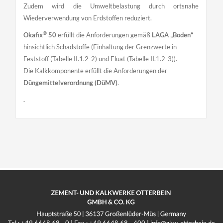
Zudem wird die Umweltbelastung durch ortsnahe
Wiederverwendung von Erdstoffen reduziert.
®
Okafix
50
erfüllt die Anforderungen gemäß
LAGA „Boden“
hinsichtlich Schadstoffe (Einhaltung der Grenzwerte in
Feststoff (Tabelle II.1.2-2) und Eluat (Tabelle II.1.2-3)).
Die Kalkkomponente erfüllt die Anforderungen der
Düngemittelverordnung (DüMV)
.
.
Anwendungsgebiete:
CaO:
Lieferform:
Technisches Merkblatt (deutsch)
Erd-, Straßen- und
ca. 24 %
25 to-Silozug
Wegebau
Sicherheitsdatenblatt
CaO+MgO:
ca. 63 %
Anwendungsorte:
Erdbauwerk, Straße,
Trockenrohdichte:
2,6-2,8 kg/ dm³
Wirtschaftsweg
- 40 – 60 % Kalk nach EN
Materialzusammensetzung:
Anwendungen:
Bodenstabilisierung,
459-1 und kalkreiche
hydraulische
Bodenverbesserung