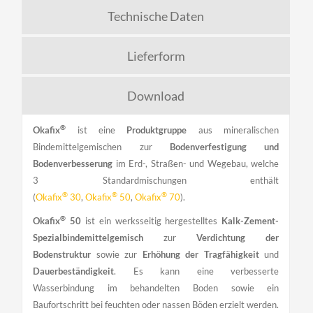
Technische Daten
Lieferform
Download
®
Okafix
ist eine
Produktgruppe
aus mineralischen
Bindemittelgemischen zur
Bodenverfestigung und
Bodenverbesserung
im Erd-, Straßen- und Wegebau, welche
3 Standardmischungen enthält
®
®
®
(
Okafix
30
,
Okafix
50
,
Okafix
70
).
®
Okafix
50
ist ein werksseitig hergestelltes
Kalk-Zement-
Spezialbindemittelgemisch
zur
Verdichtung der
Bodenstruktur
sowie zur
Erhöhung der Tragfähigkeit
und
Dauerbeständigkeit
. Es kann eine verbesserte
Wasserbindung im behandelten Boden sowie ein
Baufortschritt bei feuchten oder nassen Böden erzielt werden.