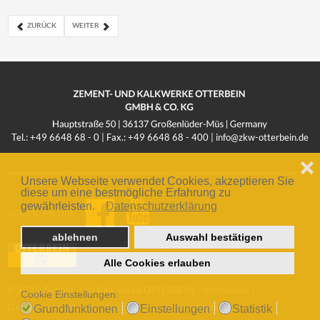
ZURÜCK
WEITER
Tel.: +49 6648 68 - 0 | Fax.: +49 6648 68 - 400 |
info@zkw-otterbein.de
❌
Unsere Webseite verwendet Cookies, akzeptieren Sie
diese um eine bestmögliche Erfahrung zu
gewährleisten.
Datenschutzerklärung
SOCIAL MEDIA
ablehnen
Auswahl bestätigen
Alle Cookies erlauben
© 2025 Zement- und Kalkwerke OTTERBEIN. |
Impressum
|
Cookie Einstellungen:
Datenschutzerklärung
|
Erklärung zur Barrierefreiheit
Grundfunktionen
Einstellungen
Statistik