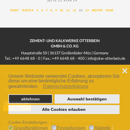
SEITE 13 VON 14
START
ZURÜCK
5
6
7
8
9
10
11
12
13
14
WEITER
ENDE
Tel.: +49 6648 68 - 0 | Fax.: +49 6648 68 - 400 |
info@zkw-otterbein.de
❌
Unsere Webseite verwendet Cookies, akzeptieren Sie
diese um eine bestmögliche Erfahrung zu
gewährleisten.
Datenschutzerklärung
SOCIAL MEDIA
ablehnen
Auswahl bestätigen
Alle Cookies erlauben
© 2025 Zement- und Kalkwerke OTTERBEIN. |
Impressum
|
Cookie Einstellungen:
Datenschutzerklärung
|
Erklärung zur Barrierefreiheit
Grundfunktionen
Einstellungen
Statistik