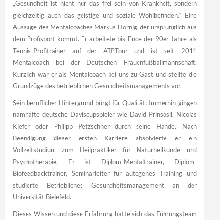
„Gesundheit ist nicht nur das frei sein von Krankheit, sondern
gleichzeitig auch das geistige und soziale Wohlbefinden.“ Eine
Aussage des Mentalcoaches Markus Hornig, der ursprünglich aus
dem Profisport kommt. Er arbeitete bis Ende der 90er Jahre als
Tennis-Profitrainer auf der ATPTour und ist seit 2011
Mentalcoach bei der Deutschen Frauenfußballmannschaft.
Kürzlich war er als Mentalcoach bei uns zu Gast und stellte die
Grundzüge des betrieblichen Gesundheitsmanagements vor.
Sein beruflicher Hintergrund bürgt für Qualität: Immerhin gingen
namhafte deutsche Daviscupspieler wie David Prinsosil, Nicolas
Kiefer oder Philipp Petzschner durch seine Hände. Nach
Beendigung dieser ersten Karriere absolvierte er ein
Vollzeitstudium zum Heilpraktiker für Naturheilkunde und
Psychotherapie. Er ist Diplom-Mentaltrainer, Diplom-
Biofeedbacktrainer, Seminarleiter für autogenes Training und
studierte Betriebliches Gesundheitsmanagement an der
Universität Bielefeld.
Dieses Wissen und diese Erfahrung hatte sich das Führungsteam